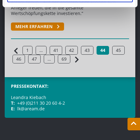
aream Group. „Auf der anderen Seite können sich
Anleger freuen, die in die gesamte
Wertschöpfungskette investieren.“
MEHR ERFAHREN
1
…
41
42
43
44
45
46
47
…
69
PRESSEKONTAKT:
Leandra Kiebach
T:
+49 (0)211 30 20 60 4-2
E:
lk@aream.de