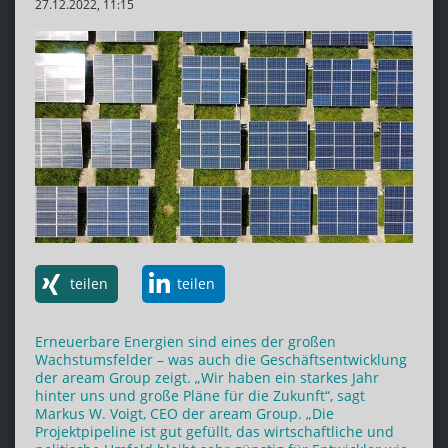
27.12.2022, 11:15
teilen
teilen
Erneuerbare Energien sind eines der großen
Wachstumsfelder – was auch die Geschäftsentwicklung
der aream Group zeigt. „Wir haben ein starkes Jahr
hinter uns und große Pläne für die Zukunft“, sagt
Markus W. Voigt, CEO der aream Group. „Die
Projektpipeline ist gut gefüllt, das wirtschaftliche und