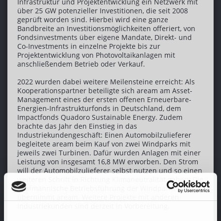
Infrastruktur und Projektentwicklung ein Netzwerk mit
über 25 GW potenzieller Investitionen, die seit 2008
geprüft worden sind. Hierbei wird eine ganze
Bandbreite an Investitionsmöglichkeiten offeriert, von
Fondsinvestments über eigene Mandate, Direkt- und
Co-Investments in einzelne Projekte bis zur
Projektentwicklung von Photovoltaikanlagen mit
anschließendem Betrieb oder Verkauf.
2022 wurden dabei weitere Meilensteine erreicht: Als
Kooperationspartner beteiligte sich aream am Asset-
Management eines der ersten offenen Erneuerbare-
Energien-Infrastrukturfonds in Deutschland, dem
Impactfonds Quadoro Sustainable Energy. Zudem
brachte das Jahr den Einstieg in das
Industriekundengeschäft: Einen Automobilzulieferer
begleitete aream beim Kauf von zwei Windparks mit
jeweils zwei Turbinen. Dafür wurden Anlagen mit einer
Leistung von insgesamt 16,8 MW erworben. Den Strom
will der Automobilzulieferer selbst nutzen und so einen
weiteren Schritt in Richtung Klimaneutralität gehen. Die
kaufmännische Betriebsführung der Windparks
übernimmt aream. Weitere Projekte mit anderen
Industriekunden sind derzeit in Vorbereitung.