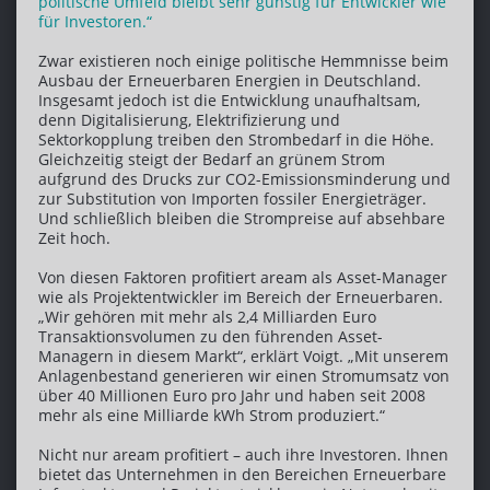
politische Umfeld bleibt sehr günstig für Entwickler wie
für Investoren.“
Zwar existieren noch einige politische Hemmnisse beim
Ausbau der Erneuerbaren Energien in Deutschland.
Insgesamt jedoch ist die Entwicklung unaufhaltsam,
denn Digitalisierung, Elektrifizierung und
Sektorkopplung treiben den Strombedarf in die Höhe.
Gleichzeitig steigt der Bedarf an grünem Strom
aufgrund des Drucks zur CO2-Emissionsminderung und
zur Substitution von Importen fossiler Energieträger.
Und schließlich bleiben die Strompreise auf absehbare
Zeit hoch.
Von diesen Faktoren profitiert aream als Asset-Manager
wie als Projektentwickler im Bereich der Erneuerbaren.
„Wir gehören mit mehr als 2,4 Milliarden Euro
Transaktionsvolumen zu den führenden Asset-
Managern in diesem Markt“, erklärt Voigt. „Mit unserem
Anlagenbestand generieren wir einen Stromumsatz von
über 40 Millionen Euro pro Jahr und haben seit 2008
mehr als eine Milliarde kWh Strom produziert.“
Nicht nur aream profitiert – auch ihre Investoren. Ihnen
bietet das Unternehmen in den Bereichen Erneuerbare