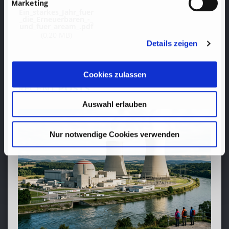
Marketing
Ein_starkes_Jahr_fuer
_die_Erneuerbaren_-_
und_fuer_aream_.pdf
(0,20 MB)
Details zeigen
Cookies zulassen
RECENT
POSTS
Auswahl erlauben
Nur notwendige Cookies verwenden