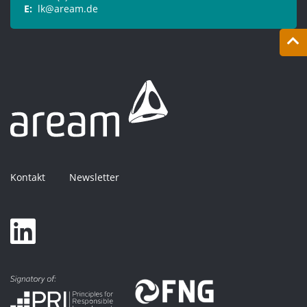
E:
lk@aream.de
Kontakt
Newsletter