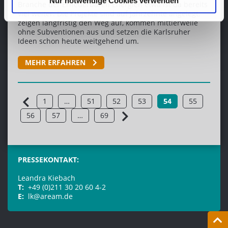
Nur notwendige Cookies verwenden
Branche der Erneuerbaren Energien etwa ist da bereits
viel weiter: Die Projekte sind auf Jahrzehnte angelegt,
zeigen langfristig den Weg auf, kommen mittlerweile
ohne Subventionen aus und setzen die Karlsruher
Ideen schon heute weitgehend um.
MEHR ERFAHREN
1
…
51
52
53
54
55
56
57
…
69
PRESSEKONTAKT:
Leandra Kiebach
T:
+49 (0)211 30 20 60 4-2
E:
lk@aream.de