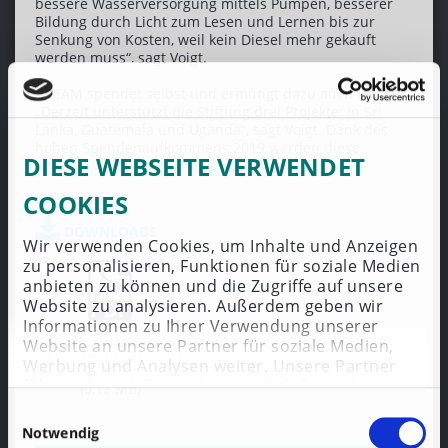
bessere Wasserversorgung mittels Pumpen, besserer
Bildung durch Licht zum Lesen und Lernen bis zur
Senkung von Kosten, weil kein Diesel mehr gekauft
werden muss“, sagt Voigt.
AREAM spendet selbst und ermutigt dazu auch andere.
„Derzeit unterstützt die Stiftung drei Projekte: in Sri
Lanka, Guatemala und Uganda“, sagt Voigt. Dank des
hohen Spendenaufkommens 2019 werden diese
DIESE WEBSEITE VERWENDET
Projekte weitergeführt und ausgebaut.
COOKIES
DOWNLOADS
Wir verwenden Cookies, um Inhalte und Anzeigen
zu personalisieren, Funktionen für soziale Medien
anbieten zu können und die Zugriffe auf unsere
Website zu analysieren. Außerdem geben wir
Informationen zu Ihrer Verwendung unserer
AREAM_-_Nachhaltigk
Website an unsere Partner für soziale Medien,
eit_ist_mehr_als_ein_S
Werbung und Analysen weiter. Unsere Partner
iegel.pdf
führen diese Informationen möglicherweise mit
(0,18 MB)
weiteren Daten zusammen, die Sie ihnen
Einwilligungsauswahl
bereitgestellt haben oder die sie im Rahmen Ihrer
Notwendig
Nutzung der Dienste gesammelt haben.