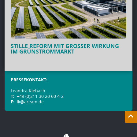
STILLE REFORM MIT GROSSER WIRKUNG I
M GRÜNSTROMMARKT
PRESSEKONTAKT:
Leandra Kiebach
T:
+49 (0)211 30 20 60 4-2
E:
lk@aream.de