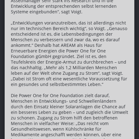
Assetmanager sehr stark ins Research und in die
Entwicklung der entsprechenden selbst lernenden
Systeme eingebunden“, sagt Voigt.
„Entwicklungen voranzutreiben, das ist allerdings nicht
nur im technischen Bereich wichtig“, so Voigt. „Genauso
entscheidend ist es, die Lebensbedingungen der
Menschen zu verbessern und zwar da, wo es darauf
ankommt.“ Deshalb hat AREAM als Haus für
Erneuerbare Energien die Power One for One
Foundation gGmbH gegründet. Ziel ist es, den
Teufelskreis der Energie-Armut zu durchbrechen – und
das nachhaltig. „Mehr als 1,2 Milliarden Menschen
leben auf der Welt ohne Zugang zu Strom“, sagt Voigt.
„Dabei ist Strom oft eine wesentliche Voraussetzung für
ein gesundes und selbstbestimmtes Leben.“
Die Power One for One Foundation zielt darauf,
Menschen in Entwicklungs- und Schwellenländern
durch den Einsatz kleiner Solaranlagen die Chance auf
ein besseres Leben zu geben – und zugleich die Umwelt
zu schonen. Zugang zu Strom hilft den betroffenen
Menschen in vielfacher Weise: „Das reicht vom
Gesundheitswesen, wenn Kühlschränke für
Medikamente angeschafft werden können, über eine