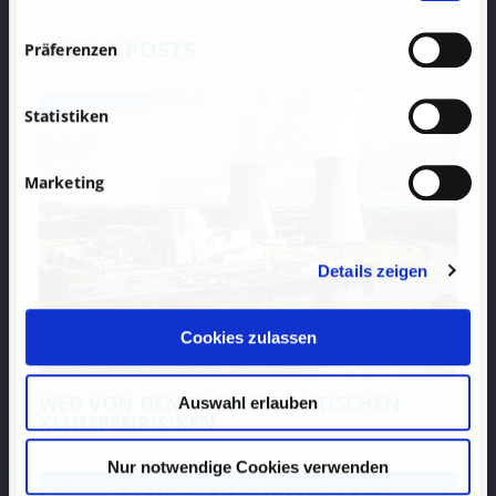
RECENT
POSTS
Präferenzen
Statistiken
Marketing
Details zeigen
Cookies zulassen
WEG VON DEN ENERGIEPOLITISCHEN
Auswahl erlauben
KLUMPENRISIKEN
Nur notwendige Cookies verwenden