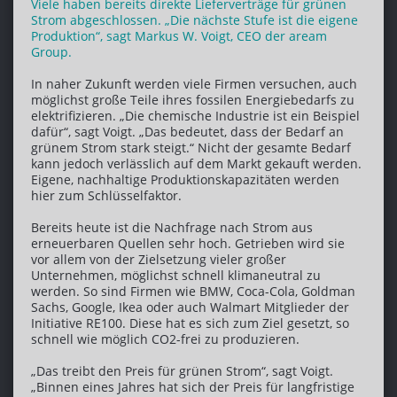
Viele haben bereits direkte Lieferverträge für grünen
Strom abgeschlossen. „Die nächste Stufe ist die eigene
Produktion“, sagt Markus W. Voigt, CEO der aream
Group.
In naher Zukunft werden viele Firmen versuchen, auch
möglichst große Teile ihres fossilen Energiebedarfs zu
elektrifizieren. „Die chemische Industrie ist ein Beispiel
dafür“, sagt Voigt. „Das bedeutet, dass der Bedarf an
grünem Strom stark steigt.“ Nicht der gesamte Bedarf
kann jedoch verlässlich auf dem Markt gekauft werden.
Eigene, nachhaltige Produktionskapazitäten werden
hier zum Schlüsselfaktor.
Bereits heute ist die Nachfrage nach Strom aus
erneuerbaren Quellen sehr hoch. Getrieben wird sie
vor allem von der Zielsetzung vieler großer
Unternehmen, möglichst schnell klimaneutral zu
werden. So sind Firmen wie BMW, Coca-Cola, Goldman
Sachs, Google, Ikea oder auch Walmart Mitglieder der
Initiative RE100. Diese hat es sich zum Ziel gesetzt, so
schnell wie möglich CO2-frei zu produzieren.
„Das treibt den Preis für grünen Strom“, sagt Voigt.
„Binnen eines Jahres hat sich der Preis für langfristige