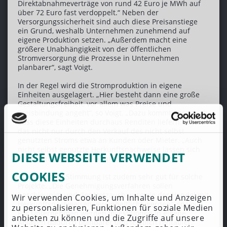
Direktabnahmeverträge von rund 42 Euro je MWh auf
über 72 Euro fast verdoppelt.“ Neben der
Versorgungssicherheit sind auch diese Preisanstiege
ein Grund, weshalb Unternehmen zunehmend auf
eigene Produktion setzen. „Außerdem macht eine
größere Unabhängigkeit von der öffentlichen
Stromversorgung die Prozesse in Unternehmen
planbarer“, sagt Voigt.
In der Regel wird die Stromproduktion in eigene
Einheiten ausgelagert. „Hier besteht dann eine große
Gestaltungsfreiheit, vor allem was Preise und
Preisbindung angeht“, so Voigt. „Dazu kommt aber auch,
dass diese Einheiten durchaus Renditen liefern.“ Und
das nicht nur durch den Verkauf des nicht selbst
genutzten Stroms etwa an Kunden oder Mieter. „Auch
nicht selbst genutzte Herkunftsnachweise lassen sich
DIESE WEBSEITE VERWENDET
verwerten und am Markt anbieten“, sagt Voigt.
COOKIES
Die politische Stimmung ist zudem sehr gut für solche
Projekte. „Die Genehmigungsverfahren sollen
beschleunigt und der Netzausbau sowie der Handel mit
Wir verwenden Cookies, um Inhalte und Anzeigen
Herkunftsnachweisen vereinheitlicht werden“, so Voigt.
zu personalisieren, Funktionen für soziale Medien
Für Unternehmen werden Investitionen in eigene
anbieten zu können und die Zugriffe auf unsere
Anlagen dadurch planbarer und letztlich rentabler.