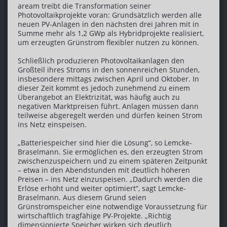
aream treibt die Transformation seiner
Photovoltaikprojekte voran: Grundsätzlich werden alle
neuen PV-Anlagen in den nächsten drei Jahren mit in
Summe mehr als 1,2 GWp als Hybridprojekte realisiert,
um erzeugten Grünstrom flexibler nutzen zu können.
Schließlich produzieren Photovoltaikanlagen den
Großteil ihres Stroms in den sonnenreichen Stunden,
insbesondere mittags zwischen April und Oktober. In
dieser Zeit kommt es jedoch zunehmend zu einem
Überangebot an Elektrizität, was häufig auch zu
negativen Marktpreisen führt. Anlagen müssen dann
teilweise abgeregelt werden und dürfen keinen Strom
ins Netz einspeisen.
„Batteriespeicher sind hier die Lösung“, so Lemcke-
Braselmann. Sie ermöglichen es, den erzeugten Strom
zwischenzuspeichern und zu einem späteren Zeitpunkt
– etwa in den Abendstunden mit deutlich höheren
Preisen – ins Netz einzuspeisen. „Dadurch werden die
Erlöse erhöht und weiter optimiert“, sagt Lemcke-
Braselmann. Aus diesem Grund seien
Grünstromspeicher eine notwendige Voraussetzung für
wirtschaftlich tragfähige PV-Projekte. „Richtig
dimensionierte Speicher wirken sich deutlich