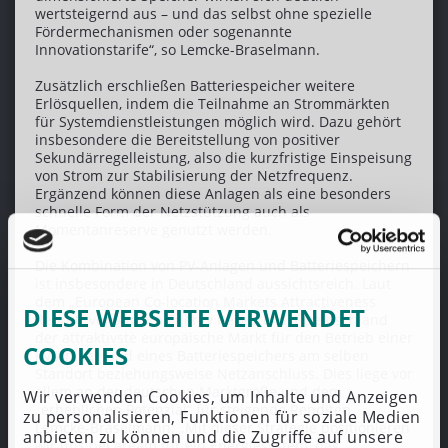
wertsteigernd aus – und das selbst ohne spezielle
Fördermechanismen oder sogenannte
Innovationstarife“, so Lemcke-Braselmann.
Zusätzlich erschließen Batteriespeicher weitere
Erlösquellen, indem die Teilnahme an Strommärkten
für Systemdienstleistungen möglich wird. Dazu gehört
insbesondere die Bereitstellung von positiver
Sekundärregelleistung, also die kurzfristige Einspeisung
von Strom zur Stabilisierung der Netzfrequenz.
Ergänzend können diese Anlagen als eine besonders
schnelle Form der Netzstützung auch als
Momentanreserve genutzt werden.
Die Kombination von PV-Anlagen und Batteriespeichern
ist insbesondere in Deutschland aussichtsreich. Laut
dem „European Co-location Markets Attractiveness
DIESE WEBSEITE VERWENDET
Report“ von Aurora Energy Research ist Deutschland
der attraktivste europäische Markt für den Betrieb einer
COOKIES
PV-Anlage und eines Batteriespeichers am selben
Standort beziehungsweise Netzanschluss. Dies liege vor
allem an der deutschen Marktgröße und dem
Wir verwenden Cookies, um Inhalte und Anzeigen
„erheblichen Potenzial“ für steigende Renditen.
zu personalisieren, Funktionen für soziale Medien
Lemcke-Braselmann: „Mit dieser Strategie positionieren
anbieten zu können und die Zugriffe auf unsere
wir uns bei aream für ein Energiesystem, das