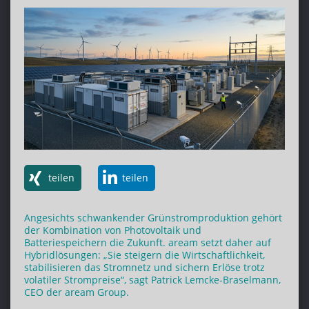
teilen
teilen
Angesichts schwankender Grünstromproduktion gehört
der Kombination von Photovoltaik und
Batteriespeichern die Zukunft. aream setzt daher auf
Hybridlösungen: „Sie steigern die Wirtschaftlichkeit,
stabilisieren das Stromnetz und sichern Erlöse trotz
volatiler Strompreise“, sagt Patrick Lemcke-Braselmann,
CEO der aream Group.