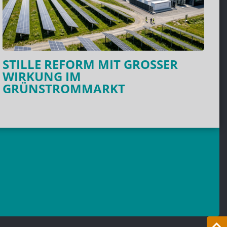
STILLE REFORM MIT GROSSER W
IRKUNG IM G
RÜNSTROMMARKT