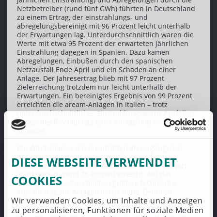
Netzbetreiber (rund fünf GWh) führten in Deutschland
zu einem Ertrag, der einstrahlungs- und
abregelungsbereinigt mit 96 Prozent leicht unterhalb
der Erwartungen lag. Unterdurchschnittlich waren die
Werte mit etwa 95 Prozent der erwarteten jährlichen
Einstrahlung dagegen in Spanien. Dazu kamen
Abregelungen, Einbußen durch den spanischen
Netzausfall Ende April und ein Schaden an einer
Anlage. Der Jahresertrag blieb mit 97 Prozent
Zielerreichung trotzdem nur leicht unterhalb der
Erwartungen. Ein bereinigtes Ergebnis von 99 Prozent
erreichten die aream-Anlagen in Italien – trotz
unterdurchschnittlicher Einstrahlungswerte, Ausfällen
wegen des Revampings einer Anlage und verschiedener
Schäden.
Die Windanlagen von aream litten im vergangenen
Dezember abermals unter der Flaute und einer
DIESE WEBSEITE VERWENDET
teilweisen Vereisung von Rotorblättern. Der Sollwert
wurde nur zu rund 75 Prozent erreicht. Auf das
COOKIES
Gesamtjahr gesehen blieben größere technische
Ausfälle aus, die Anlagen liefen stabil. Dennoch
Wir verwenden Cookies, um Inhalte und Anzeigen
konnten die windstarken Herbstmonate nicht die sehr
windschwachen Monate Februar bis April, August sowie
zu personalisieren, Funktionen für soziale Medien