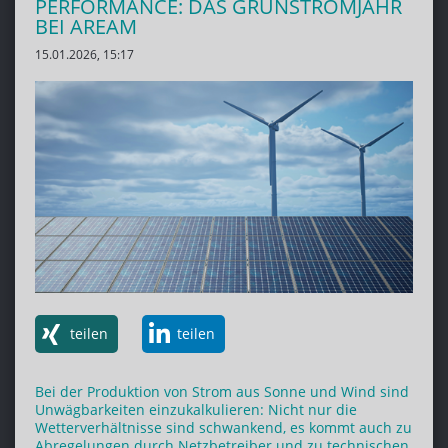
PERFORMANCE: DAS GRÜNSTROMJAHR
BEI AREAM
15.01.2026, 15:17
teilen
teilen
Bei der Produktion von Strom aus Sonne und Wind sind
Unwägbarkeiten einzukalkulieren: Nicht nur die
Wetterverhältnisse sind schwankend, es kommt auch zu
Abregelungen durch Netzbetreiber und zu technischen