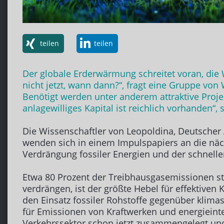
teilen
teilen
Der globale Erderwärmung schreitet voran, die
nicht jetzt, wann dann?“, fragt eine Gruppe v
Benötigt werden unter anderem attraktive Proj
anlagewilliges Kapital ist reichlich vorhanden“
Die Wissenschaftler von Leopoldina, Deutsche
wenden sich in einem Impulspapiers an die näc
Verdrängung fossiler Energien und der schnell
Etwa 80 Prozent der Treibhausgasemissionen st
verdrängen, ist der größte Hebel für effektiven
den Einsatz fossiler Rohstoffe gegenüber klim
für Emissionen von Kraftwerken und energiei
Verkehrssektor schon jetzt zusammengelegt und