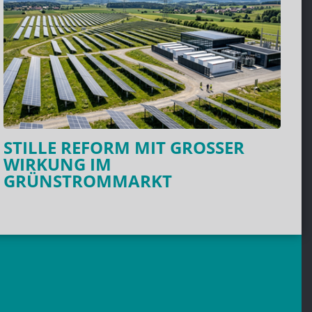
STILLE REFORM MIT GROSSER W
IRKUNG IM G
RÜNSTROMMARKT