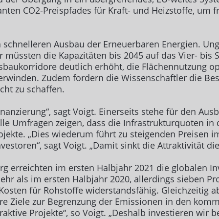
ten CO2-Preispfades für Kraft- und Heizstoffe, um fr
 schnelleren Ausbau der Erneuerbaren Energien. Ung
er müssten die Kapazitäten bis 2045 auf das Vier- bis
n Ausbaukorridore deutlich erhöht, die Flächennutzu
berwinden. Zudem fordern die Wissenschaftler die Be
cht zu schaffen.
 Finanzierung“, sagt Voigt. Einerseits stehe für den A
Alle Umfragen zeigen, dass die Infrastrukturquoten in 
Projekte. „Dies wiederum führt zu steigenden Preisen
estoren“, sagt Voigt. „Damit sinkt die Attraktivität d
 erreichten im ersten Halbjahr 2021 die globalen In
ehr als im ersten Halbjahr 2020, allerdings sieben P
 Kosten für Rohstoffe widerstandsfähig. Gleichzeitig a
re Ziele zur Begrenzung der Emissionen in den komm
ktive Projekte“, so Voigt. „Deshalb investieren wir b