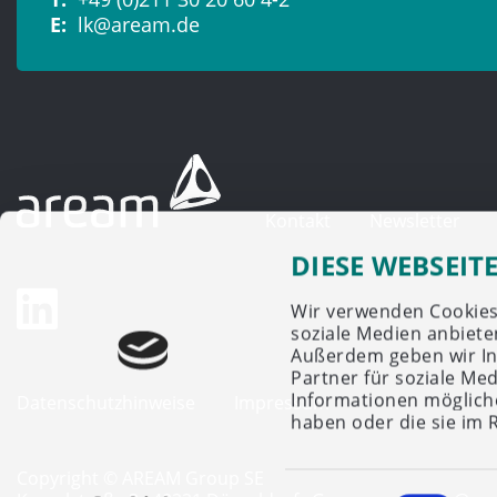
E:
lk@aream.de
Kontakt
Newsletter
DIESE WEBSEIT
Wir verwenden Cookies,
soziale Medien anbiete
Außerdem geben wir In
Partner für soziale Me
Informationen mögliche
Datenschutzhinweise
Impressum
haben oder die sie im
Copyright © AREAM Group SE