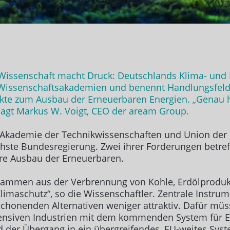
 Wissenschaft macht Druck: Deutschlands Klima- und 
on Wissenschaftsakademien und benennt Handlungsfeld
ekte zum Ausbau der Erneuerbaren Energien. „Genau hi
, sagt Markus W. Voigt, CEO der aream Group.
r Akademie der Technikwissenschaften und Union de
hste Bundesregierung. Zwei ihrer Forderungen betref
ere Ausbau der Erneuerbaren.
ammen aus der Verbrennung von Kohle, Erdölprodukte
 Klimaschutz“, so die Wissenschaftler. Zentrale Instru
aschonenden Alternativen weniger attraktiv. Dafür 
ntensiven Industrien mit dem kommenden System für
 der Übergang in ein übergreifendes, EU-weites Sys