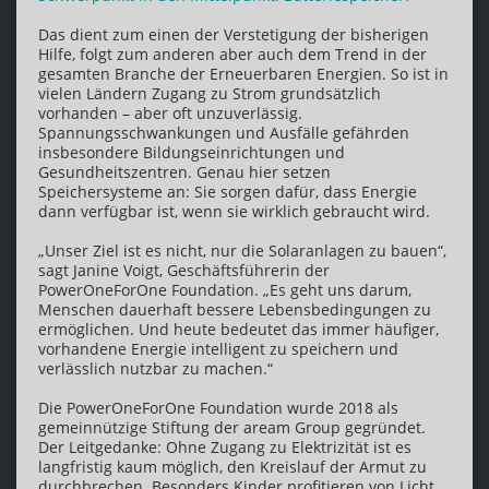
Das dient zum einen der Verstetigung der bisherigen
Hilfe, folgt zum anderen aber auch dem Trend in der
gesamten Branche der Erneuerbaren Energien. So ist in
vielen Ländern Zugang zu Strom grundsätzlich
vorhanden – aber oft unzuverlässig.
Spannungsschwankungen und Ausfälle gefährden
insbesondere Bildungseinrichtungen und
Gesundheitszentren. Genau hier setzen
Speichersysteme an: Sie sorgen dafür, dass Energie
dann verfügbar ist, wenn sie wirklich gebraucht wird.
„Unser Ziel ist es nicht, nur die Solaranlagen zu bauen“,
sagt Janine Voigt, Geschäftsführerin der
PowerOneForOne Foundation. „Es geht uns darum,
Menschen dauerhaft bessere Lebensbedingungen zu
ermöglichen. Und heute bedeutet das immer häufiger,
vorhandene Energie intelligent zu speichern und
verlässlich nutzbar zu machen.“
Die PowerOneForOne Foundation wurde 2018 als
gemeinnützige Stiftung der aream Group gegründet.
Der Leitgedanke: Ohne Zugang zu Elektrizität ist es
langfristig kaum möglich, den Kreislauf der Armut zu
durchbrechen. Besonders Kinder profitieren von Licht