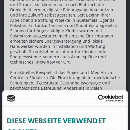
und Strom – sie können auch nach Einbruch der
Dunkelheit lernen, digitale Bildungsangebote nutzen
und ihre Zukunft selbst gestalten. Seit Beginn ihrer
Arbeit hat die Stiftung Projekte in Guatemala, Uganda,
Pakistan, Sri Lanka, Tansania und Südafrika umgesetzt.
Schulen für hörgeschädigte Kinder wurden mit
Solarstrom ausgestattet, medizinische Einrichtungen
erhielten sichere Energieversorgung und lokale
Handwerker wurden in Installation und Wartung
geschult. So entstehen nicht nur funktionierende
Energiesysteme, sondern auch Arbeitsplätze und
technisches Know-how vor Ort.
Ein aktuelles Beispiel ist das Projekt am I-Med Africa
Centre in Südafrika. Die Einrichtung bietet medizinische
Schulungen, IT-gestützte Gesundheitsvorsorge und
psychologische Betreuung. Anders als in vielen
ländlichen Regionen Afrikas steht hier grundsätzlich ein
öffentliches Stromnetz zur Verfügung. Doch dessen
Zuverlässigkeit ist begrenzt. Um Computer,
Kommunikationssysteme und medizinische Geräte auch
bei Netzausfällen sicher betreiben zu können, wird vor
DIESE WEBSEITE VERWENDET
allem ein leistungsfähiger Batteriespeicher benötigt.
Diese Entwicklung spiegelt den industriellen Wandel in