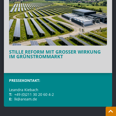
STILLE REFORM MIT GROSSER WIRKUNG I
M GRÜNSTROMMARKT
PRESSEKONTAKT:
Leandra Kiebach
T:
+49 (0)211 30 20 60 4-2
E:
lk@aream.de