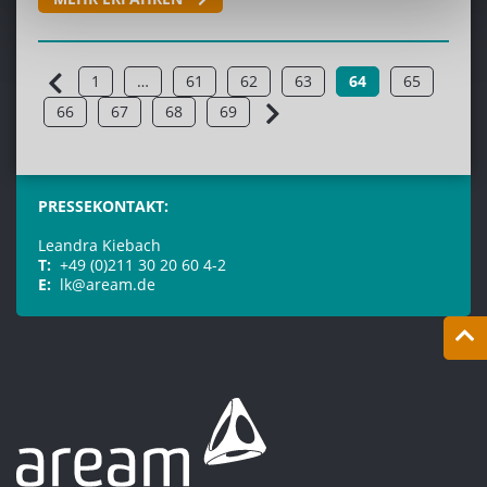
1
…
61
62
63
64
65
66
67
68
69
PRESSEKONTAKT:
Leandra Kiebach
T:
+49 (0)211 30 20 60 4-2
E:
lk@aream.de